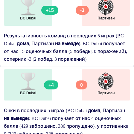
+15
-3
BC Dubai
Партизан
Результативность команд в последних 5 играх (BC
Dubai
дома
, Партизан
на выезде
): BC Dubai получает
от нас 15 оценочных балла (5 победы, 0 поражений),
соперник -3 (2 побед, 3 поражений).
+4
0
BC Dubai
Партизан
Очки в последних 5 играх (BC Dubai
дома
, Партизан
на выезде
): BC Dubai получает от нас 4 оценочных
балла (429 заброшено, 386 пропущено), у противника
0 (380 заброшено, 386 пропущено).