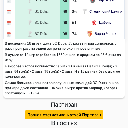
80
72
BC Dubai
Партизан
98
86
BC Dubai
Стеднтский Центр
90
61
BC Dubai
Цибона
98
74
BC Dubai
Борац Чачак
В последних 18 играх дома BC Dubai 15 раз выиграл соперника. 3
раза проиграл, ни одной встречи не окончилось вничью.
В сумме за 18 игр заработано 1559 очков, в среднем по 86,6 очка за
игру.
Наиболее частое количество забитых мячей за матч:
80
гол(а) - 3
раза,
84
гол(а) - 2 раза,
98
гол(а) - 2 раза. И в 11 матчах было другое
количество.
Самое большое количество полученных командой BC Dubai очков
при игре дома составило 104 очка в игре против Морнар, которая
состоялась 15.12.24.
Партизан
Полная статистика матчей Партизан
В гостях