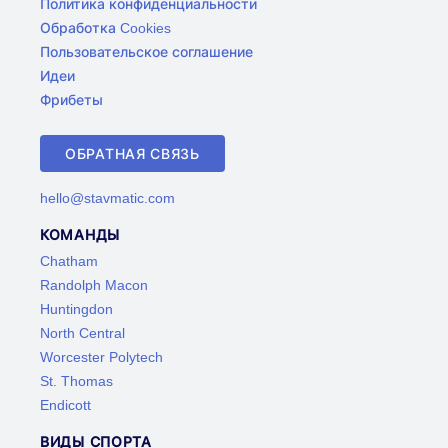
Политика конфиденциальности
Обработка Cookies
Пользовательское соглашение
Идеи
Фрибеты
ОБРАТНАЯ СВЯЗЬ
hello@stavmatic.com
КОМАНДЫ
Chatham
Randolph Macon
Huntingdon
North Central
Worcester Polytech
St. Thomas
Endicott
ВИДЫ СПОРТА