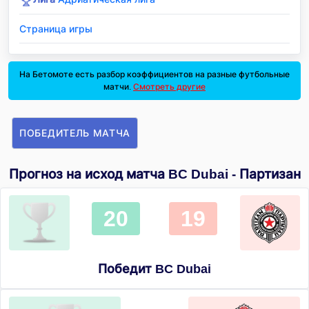
Страница игры
На Бетомоте есть разбор коэффициентов на разные футбольные
матчи.
Смотреть другие
ПОБЕДИТЕЛЬ МАТЧА
Прогноз на исход матча BC Dubai - Партизан
20
19
Победит BC Dubai