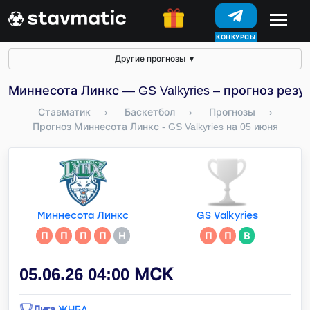
КОНКУРСЫ
Другие прогнозы
▼
Миннесота Линкс — GS Valkyries – прогноз резу
Ставматик
›
Баскетбол
›
Прогнозы
›
Прогноз Миннесота Линкс - GS Valkyries на 05 июня
Миннесота Линкс
GS Valkyries
П
П
П
П
Н
П
П
В
05.06.26 04:00 МСК
Лига
ЖНБА