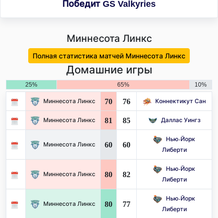
Победит GS Valkyries
Миннесота Линкс
Полная статистика матчей Миннесота Линкс
Домашние игры
25%
65%
10%
70
76
Миннесота Линкс
Коннектикут Сан
81
85
Миннесота Линкс
Даллас Уингз
Нью-Йорк
60
60
Миннесота Линкс
Либерти
Нью-Йорк
80
82
Миннесота Линкс
Либерти
Нью-Йорк
80
77
Миннесота Линкс
Либерти