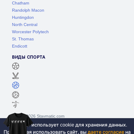
Chatham
Randolph Macon
Huntingdon
North Central
Worcester Polytech
St. Thomas
Endicott
ВИДЫ СПОРТА
©2017-2026 Stavmatic.com
Этот сайт использует cookie для хранения данных.
Продолжая использовать сайт, вы
даете согласие
на
Для лиц старше 18 лет. На сайте не