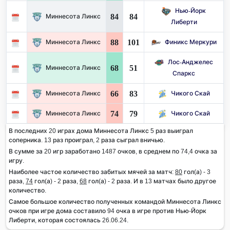
Нью-Йорк
84
84
Миннесота Линкс
Либерти
88
101
Миннесота Линкс
Финикс Меркури
Лос-Анджелес
68
51
Миннесота Линкс
Спаркс
66
83
Миннесота Линкс
Чикого Скай
74
79
Миннесота Линкс
Чикого Скай
В последних 20 играх дома Миннесота Линкс 5 раз выиграл
соперника. 13 раз проиграл, 2 раза сыграл вничью.
В сумме за 20 игр заработано 1487 очков, в среднем по 74,4 очка за
игру.
Наиболее частое количество забитых мячей за матч:
80
гол(а) - 3
раза,
74
гол(а) - 2 раза,
68
гол(а) - 2 раза. И в 13 матчах было другое
количество.
Самое большое количество полученных командой Миннесота Линкс
очков при игре дома составило 94 очка в игре против Нью-Йорк
Либерти, которая состоялась 26.06.24.