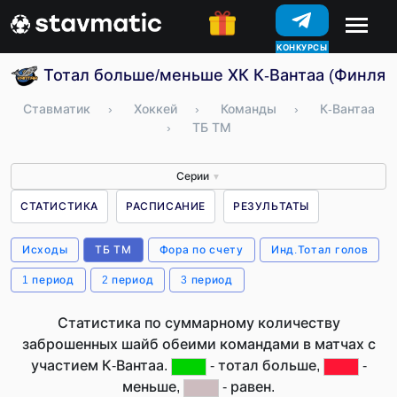
КОНКУРСЫ
Тотал больше/меньше ХК К-Вантаа (Финлян
Ставматик
›
Хоккей
›
Команды
›
К-Вантаа
›
ТБ ТМ
Серии
▼
СТАТИСТИКА
РАСПИСАНИЕ
РЕЗУЛЬТАТЫ
Исходы
ТБ ТМ
Фора по счету
Инд.Тотал голов
1 период
2 период
3 период
Статистика по суммарному количеству
заброшенных шайб обеими командами в матчах с
участием К-Вантаа.
- тотал больше,
-
меньше,
- равен.