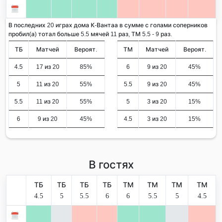
В последних 20 играх дома К-Вантаа в сумме с голами соперников
пробил(а) тотал больше 5.5 мячей 11 раз, ТМ 5.5 - 9 раз.
ТБ
Матчей
Вероят.
ТМ
Матчей
Вероят.
4.5
17 из 20
85%
6
9 из 20
45%
5
11 из 20
55%
5.5
9 из 20
45%
5.5
11 из 20
55%
5
3 из 20
15%
6
9 из 20
45%
4.5
3 из 20
15%
В гостях
ТБ
ТБ
ТБ
ТБ
ТМ
ТМ
ТМ
ТМ
4.5
5
5.5
6
6
5.5
5
4.5