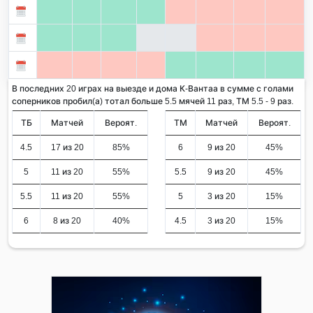
В последних 20 играх на выезде и дома К-Вантаа в сумме с голами
соперников пробил(а) тотал больше 5.5 мячей 11 раз, ТМ 5.5 - 9 раз.
ТБ
Матчей
Вероят.
ТМ
Матчей
Вероят.
4.5
17 из 20
85%
6
9 из 20
45%
5
11 из 20
55%
5.5
9 из 20
45%
5.5
11 из 20
55%
5
3 из 20
15%
6
8 из 20
40%
4.5
3 из 20
15%