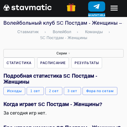
АНАЛИТИКА
КОНКУРСЫ
Волейбольный клуб SC Постдам - Женщины – ст
Ставматик
›
Волейбол
›
Команды
›
SC Постдам - Женщины
Серии
▼
СТАТИСТИКА
РАСПИСАНИЕ
РЕЗУЛЬТАТЫ
Подробная статистика SC Постдам -
Женщины
Исходы
1 сет
2 сет
3 сет
Фора по сетам
Когда играет SC Постдам - Женщины?
За сегодня игр нет.