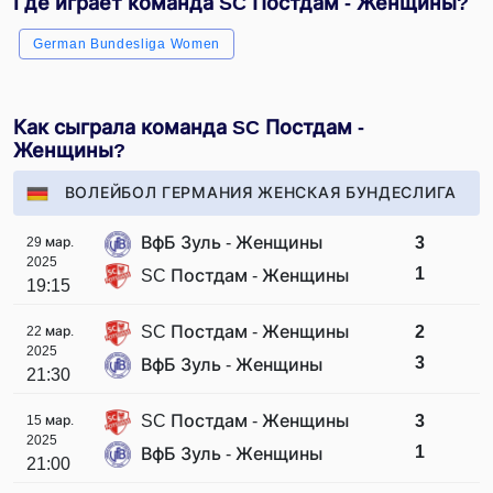
Где играет команда SC Постдам - Женщины?
German Bundesliga Women
Как сыграла команда SC Постдам -
Женщины?
ВОЛЕЙБОЛ ГЕРМАНИЯ ЖЕНСКАЯ БУНДЕСЛИГА
ВфБ Зуль - Женщины
3
29 мар.
2025
1
SC Постдам - Женщины
19:15
SC Постдам - Женщины
2
22 мар.
2025
3
ВфБ Зуль - Женщины
21:30
SC Постдам - Женщины
3
15 мар.
2025
1
ВфБ Зуль - Женщины
21:00