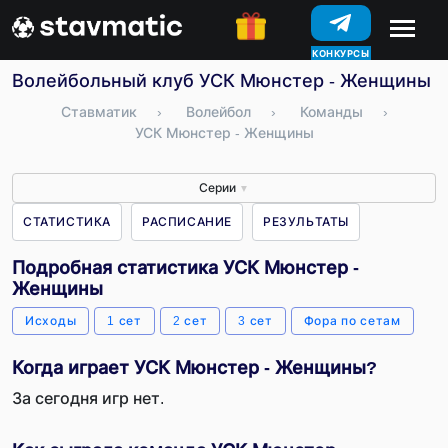
КОНКУРСЫ
Волейбольный клуб УСК Мюнстер - Женщины – с
Ставматик
›
Волейбол
›
Команды
›
УСК Мюнстер - Женщины
Серии
▼
СТАТИСТИКА
РАСПИСАНИЕ
РЕЗУЛЬТАТЫ
Подробная статистика УСК Мюнстер -
Женщины
Исходы
1 сет
2 сет
3 сет
Фора по сетам
Когда играет УСК Мюнстер - Женщины?
За сегодня игр нет.